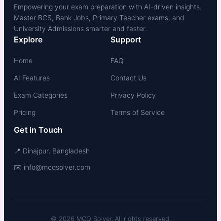
Empowering your exam preparation with AI-driven insights.
Master BCS, Bank Jobs, Primary Teacher exams, and
University Admissions smarter and faster.
Explore
Support
Home
FAQ
AI Features
Contact Us
Exam Categories
Privacy Policy
Pricing
Terms of Service
Get in Touch
📍 Dinajpur, Bangladesh
✉️ info@mcqsolver.com
© 2026 MCQ Solver. All rights reserved.