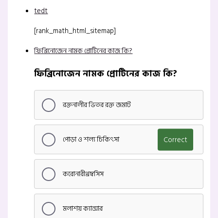
tedt
[rank_math_html_sitemap]
ফিব্রিনোজেন নামক প্রোটিনের কাজ কি?
ফিব্রিনোজেন নামক প্রোটিনের কাজ কি?
রক্তনালীর ভিতর রক্ত জমাট
পোড়া ও শল্য চিকিৎসা
Correct
করোনারীথ্রম্বসিস
মলাশয় ক্যান্সার