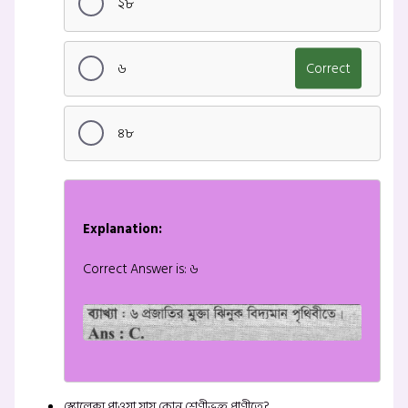
২৮
৬
Correct
৪৮
Explanation:
Correct Answer is: ৬
স্কোলেক্স পাওয়া যায় কোন শ্রেণীভুক্ত প্রাণীতে?