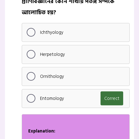
প্রাণিবিজ্ঞানের কোন শাখায় পতঙ্গ সম্পর্কে
আলোচিত হয়?
Ichthyology
Herpetology
Ornithology
Entomology
Correct
Explanation: