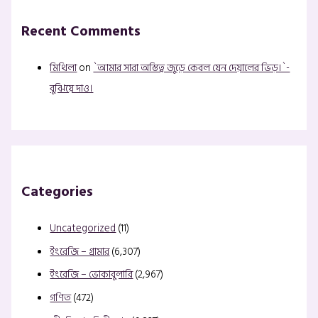
Recent Comments
মিথিলা
on
`আমার সারা অস্তিত্ব জুড়ে কেবল যেন দেয়ালের ভিড়।`-
বুঝিয়ে দাও।
Categories
Uncategorized
(11)
ইংরেজি – গ্রামার
(6,307)
ইংরেজি – ভোকাবুলারি
(2,967)
গণিত
(472)