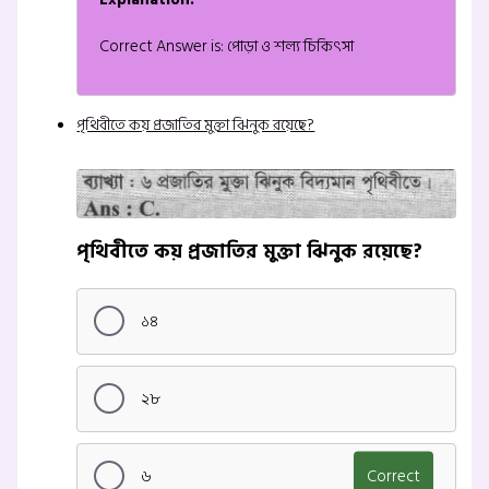
Correct Answer is: পোড়া ও শল্য চিকিৎসা
পৃথিবীতে কয় প্রজাতির মুক্তা ঝিনুক রয়েছে?
পৃথিবীতে কয় প্রজাতির মুক্তা ঝিনুক রয়েছে?
১৪
২৮
৬
Correct