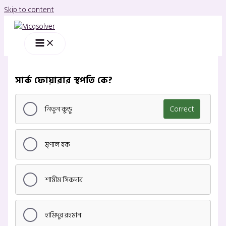
Skip to content
সার্ক ফোয়ারার স্থপতি কে?
নিতুন কুন্ডু
Correct
মৃণাল হক
শামীম সিকদার
হামিদুর রহমান