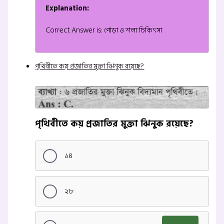
Explanation:
Correct Answer is: পোড়া ও শল্য চিকিৎসা
পৃথিবীতে কয় প্রজাতির মুক্তা ঝিনুক রয়েছে?
পৃথিবীতে কয় প্রজাতির মুক্তা ঝিনুক রয়েছে?
১৪
২৮