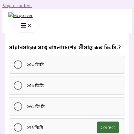
Skip to content
মায়ানমারের সঙ্গে বাংলাদেশের সীমান্ত কত কি.মি.?
২৫০ কি.মি
২৫১ কি.মি.
২৬২ কি. মি.
২৭১ কি.মি.
Correct