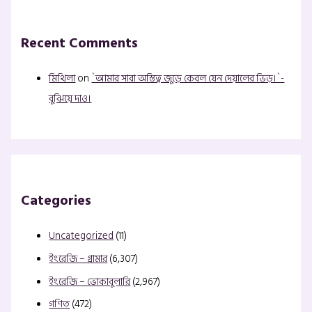
Recent Comments
মিথিলা
on
`আমার সারা অস্তিত্ব জুড়ে কেবল যেন দেয়ালের ভিড়।`-
বুঝিয়ে দাও।
Categories
Uncategorized
(11)
ইংরেজি – গ্রামার
(6,307)
ইংরেজি – ভোকাবুলারি
(2,967)
গণিত
(472)