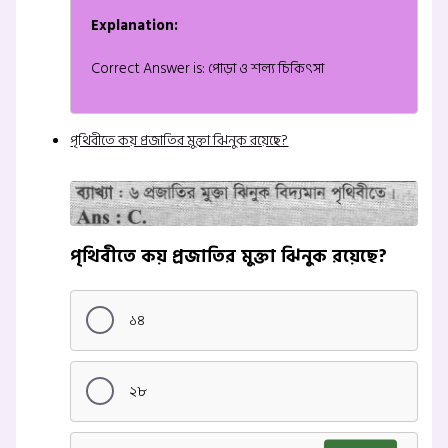
Explanation:
Correct Answer is: পোড়া ও শল্য চিকিৎসা
পৃথিবীতে কয় প্রজাতির মুক্তা ঝিনুক রয়েছে?
পৃথিবীতে কয় প্রজাতির মুক্তা ঝিনুক রয়েছে?
১৪
২৮