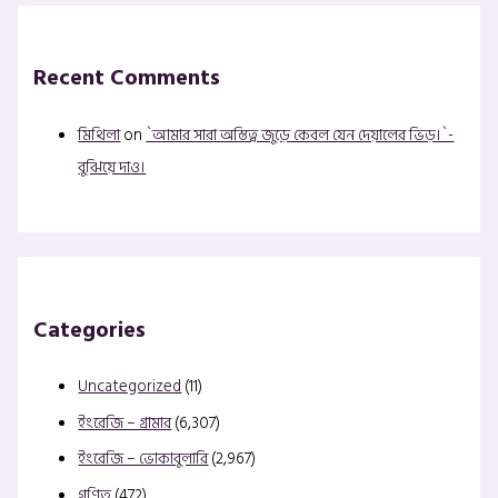
Recent Comments
মিথিলা
on
`আমার সারা অস্তিত্ব জুড়ে কেবল যেন দেয়ালের ভিড়।`-
বুঝিয়ে দাও।
Categories
Uncategorized
(11)
ইংরেজি – গ্রামার
(6,307)
ইংরেজি – ভোকাবুলারি
(2,967)
গণিত
(472)