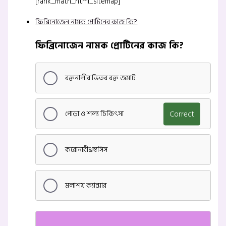
[rank_math_html_sitemap]
ফিব্রিনোজেন নামক প্রোটিনের কাজ কি?
ফিব্রিনোজেন নামক প্রোটিনের কাজ কি?
রক্তনালীর ভিতর রক্ত জমাট
পোড়া ও শল্য চিকিৎসা
Correct
করোনারীথ্রম্বসিস
মলাশয় ক্যান্সার