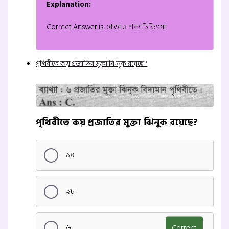
Explanation:
Correct Answer is: পোড়া ও শল্য চিকিৎসা
পৃথিবীতে কয় প্রজাতির মুক্তা ঝিনুক রয়েছে?
পৃথিবীতে কয় প্রজাতির মুক্তা ঝিনুক রয়েছে?
১৪
২৮
৬
Correct