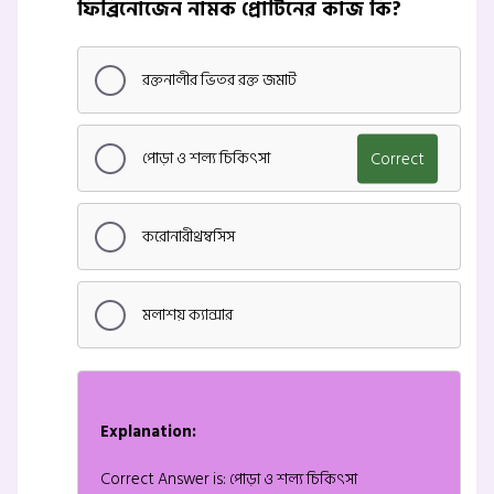
ফিব্রিনোজেন নামক প্রোটিনের কাজ কি?
রক্তনালীর ভিতর রক্ত জমাট
পোড়া ও শল্য চিকিৎসা
Correct
করোনারীথ্রম্বসিস
মলাশয় ক্যান্সার
Explanation:
Correct Answer is: পোড়া ও শল্য চিকিৎসা