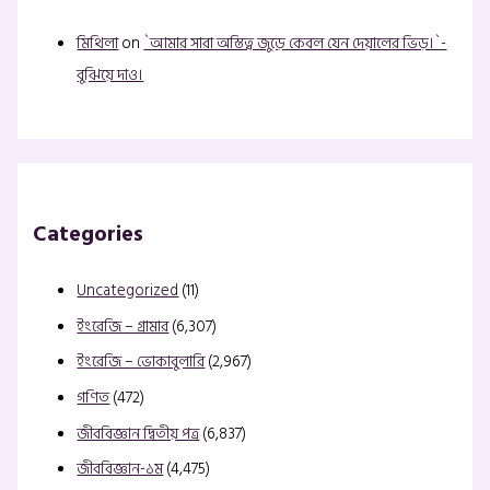
মিথিলা
on
`আমার সারা অস্তিত্ব জুড়ে কেবল যেন দেয়ালের ভিড়।`-
বুঝিয়ে দাও।
Categories
Uncategorized
(11)
ইংরেজি – গ্রামার
(6,307)
ইংরেজি – ভোকাবুলারি
(2,967)
গণিত
(472)
জীববিজ্ঞান দ্বিতীয় পত্র
(6,837)
জীববিজ্ঞান-১ম
(4,475)