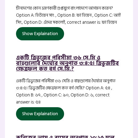
চীনদেশের কোন ভ্রমণকারী গুপ্তযুগে বাংলাদেশে আগমন করেন?
Option A: হিউয়েন সাং , Option B: ফা হিয়েন , Option C: আই
সিং, Option D: এঁদের সকলেই, correct answer is: ফা হিয়েন
Show Explaination
একটি ত্রিভুজের পরিসীমা ৩৬ সে.মি ও
বাহুগুলোর দৈর্ঘ্যের অনুপাত ৩:৪:৫। ত্রিভুজটির
ক্ষেত্রফল কত বর্গ সে.মি.?
একটি ত্রিভুজের পরিসীমা ৩৬ সে.মি ও বাহুগুলোর দৈর্ঘ্যের অনুপাত
৩:৪:৫। ত্রিভুজটির ক্ষেত্রফল কত বর্গ সে.মি.? Option A: ৫৪ ,
Option B: ৬৭ , Option C: ৯০, Option D: ৬, correct
answer is: ৫৪
Show Explaination
কনিজের আয় ও ব্যয়ের অনুপাত ২০:১৫ হলে