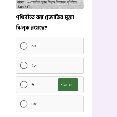
পৃথিবীতে কয় প্রজাতির মুক্তা
ঝিনুক রয়েছে?
১৪
২৮
৬
Correct
৪৮