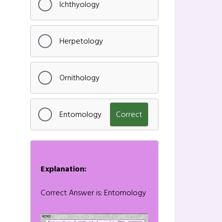
Ichthyology
Herpetology
Ornithology
Entomology
Correct
Explanation:
Correct Answer is: Entomology