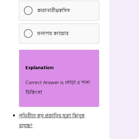
করোনারীথ্রম্বসিস
মলাশয় ক্যান্সার
Explanation:
Correct Answer is: পোড়া ও শল্য
চিকিৎসা
পৃথিবীতে কয় প্রজাতির মুক্তা ঝিনুক
রয়েছে?