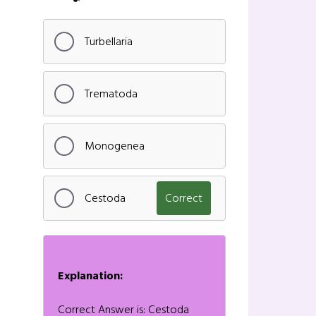
Turbellaria
Trematoda
Monogenea
Cestoda
Correct
Explanation:
Correct Answer is: Cestoda