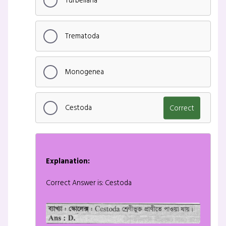
Turbellaria
Trematoda
Monogenea
Cestoda
Correct
Explanation:
Correct Answer is: Cestoda