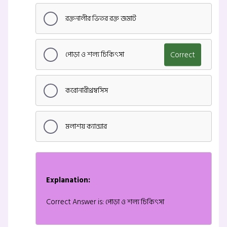
রক্তনালীর ভিতর রক্ত জমাট
পোড়া ও শল্য চিকিৎসা
Correct
করোনারীথ্রম্বসিস
মলাশয় ক্যান্সার
Explanation:
Correct Answer is: পোড়া ও শল্য চিকিৎসা