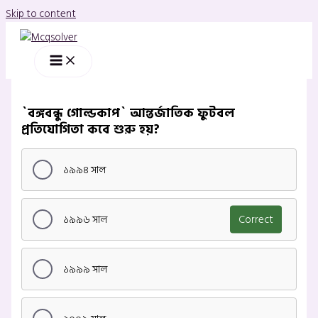
Skip to content
`বঙ্গবন্ধু গোল্ডকাপ` আন্তর্জাতিক ফুটবল
প্রতিযোগিতা কবে শুরু হয়?
১৯৯৪ সাল
১৯৯৬ সাল
Correct
১৯৯৯ সাল