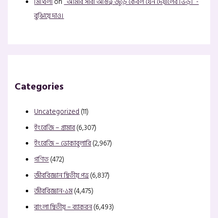
মিথিলা
on
`আমার সারা অস্তিত্ব জুড়ে কেবল যেন দেয়ালের ভিড়।`-
বুঝিয়ে দাও।
Categories
Uncategorized
(11)
ইংরেজি – গ্রামার
(6,307)
ইংরেজি – ভোকাবুলারি
(2,967)
গণিত
(472)
জীববিজ্ঞান দ্বিতীয় পত্র
(6,837)
জীববিজ্ঞান-১ম
(4,475)
বাংলা দ্বিতীয় – ব্যাকরন
(6,493)