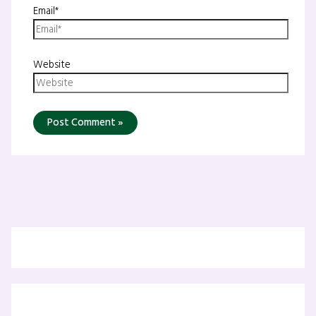
Email*
Website