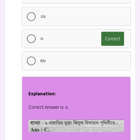
২৮
৬
Correct
৪৮
Explanation:
Correct Answer is: ৬