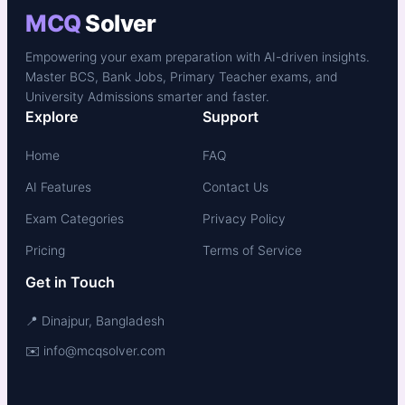
MCQ
Solver
Empowering your exam preparation with AI-driven insights.
Master BCS, Bank Jobs, Primary Teacher exams, and
University Admissions smarter and faster.
Explore
Support
Home
FAQ
AI Features
Contact Us
Exam Categories
Privacy Policy
Pricing
Terms of Service
Get in Touch
📍 Dinajpur, Bangladesh
✉️ info@mcqsolver.com