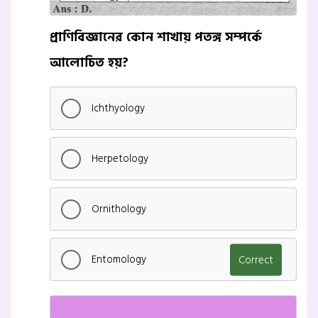
প্রাণিবিজ্ঞানের কোন শাখায় পতঙ্গ সম্পর্কে
আলোচিত হয়?
Ichthyology
Herpetology
Ornithology
Entomology
Correct