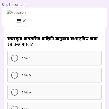
Skip to content
বঙ্গবন্ধুর ধানমন্ডির বাড়িটি যাদুঘরে রূপান্তরিত করা
হয় কত সালে?
১৯৯১
১৯৯৬
১৯৯৩