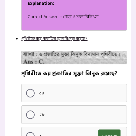
Explanation:
Correct Answer is: পোড়া ও শল্য চিকিৎসা
পৃথিবীতে কয় প্রজাতির মুক্তা ঝিনুক রয়েছে?
পৃথিবীতে কয় প্রজাতির মুক্তা ঝিনুক রয়েছে?
১৪
২৮