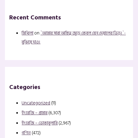
Recent Comments
মিথিলা
on
`আমার সারা অস্তিত্ব জুড়ে কেবল যেন দেয়ালের ভিড়।`-
বুঝিয়ে দাও।
Categories
Uncategorized
(11)
ইংরেজি – গ্রামার
(6,307)
ইংরেজি – ভোকাবুলারি
(2,967)
গণিত
(472)