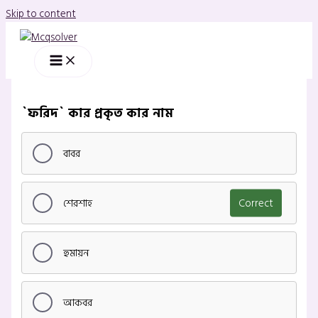
Skip to content
`ফরিদ` কার প্রকৃত কার নাম
বাবর
শেরশাহ
Correct
হুমায়ন
আকবর