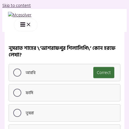
Skip to content
নুসরাত শাহের \’আশরাফপুর শিলালিপি\’ কোন হরফে
লেখা?
আরবি
Correct
ফার্সি
তুঘরা