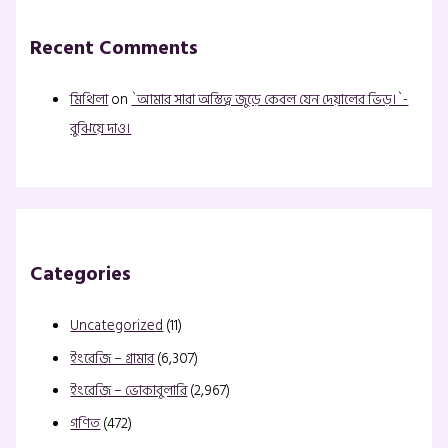
Recent Comments
মিথিলা
on
`আমার সারা অস্তিত্ব জুড়ে কেবল যেন দেয়ালের ভিড়।`-
বুঝিয়ে দাও।
Categories
Uncategorized
(11)
ইংরেজি – গ্রামার
(6,307)
ইংরেজি – ভোকাবুলারি
(2,967)
গণিত
(472)