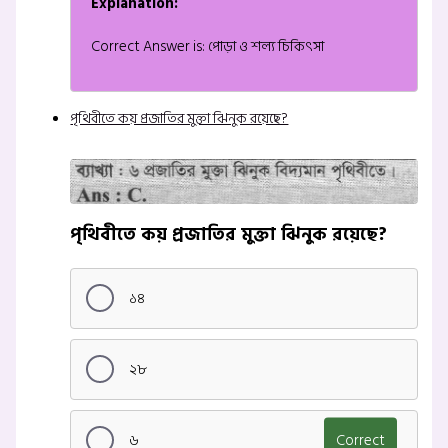
Explanation:
Correct Answer is: পোড়া ও শল্য চিকিৎসা
পৃথিবীতে কয় প্রজাতির মুক্তা ঝিনুক রয়েছে?
পৃথিবীতে কয় প্রজাতির মুক্তা ঝিনুক রয়েছে?
১৪
২৮
৬
Correct