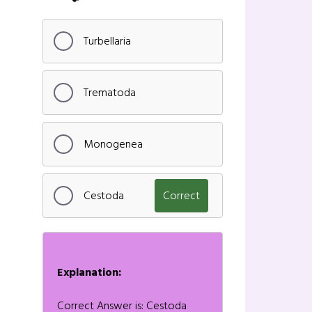
Turbellaria
Trematoda
Monogenea
Cestoda
Correct
Explanation:
Correct Answer is: Cestoda