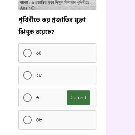
পৃথিবীতে কয় প্রজাতির মুক্তা
ঝিনুক রয়েছে?
১৪
২৮
৬
Correct
৪৮