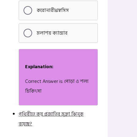
করোনারীথ্রম্বসিস
মলাশয় ক্যান্সার
Explanation:
Correct Answer is: পোড়া ও শল্য
চিকিৎসা
পৃথিবীতে কয় প্রজাতির মুক্তা ঝিনুক
রয়েছে?