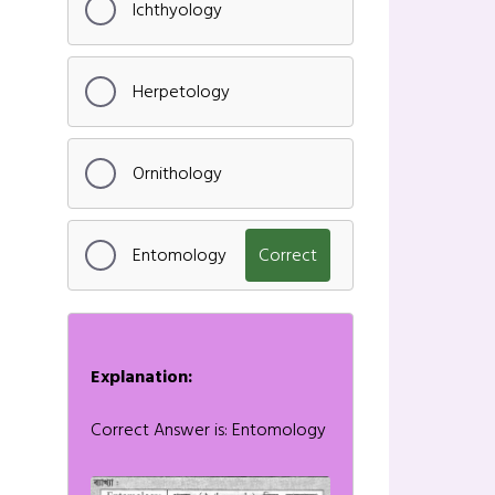
Ichthyology
Herpetology
Ornithology
Entomology
Correct
Explanation:
Correct Answer is: Entomology