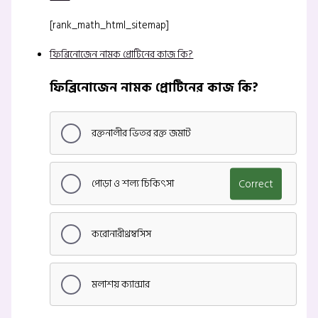
[rank_math_html_sitemap]
ফিব্রিনোজেন নামক প্রোটিনের কাজ কি?
ফিব্রিনোজেন নামক প্রোটিনের কাজ কি?
রক্তনালীর ভিতর রক্ত জমাট
পোড়া ও শল্য চিকিৎসা
Correct
করোনারীথ্রম্বসিস
মলাশয় ক্যান্সার