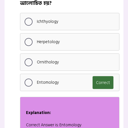
আলোচিত হয়?
Ichthyology
Herpetology
Ornithology
Entomology
Correct
Explanation:
Correct Answer is: Entomology