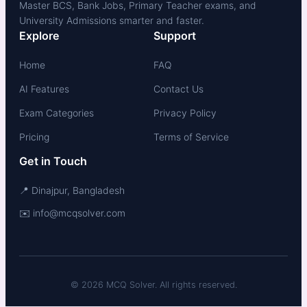
Master BCS, Bank Jobs, Primary Teacher exams, and
University Admissions smarter and faster.
Explore
Support
Home
FAQ
AI Features
Contact Us
Exam Categories
Privacy Policy
Pricing
Terms of Service
Get in Touch
📍 Dinajpur, Bangladesh
✉️ info@mcqsolver.com
© 2026 MCQ Solver. All rights reserved.