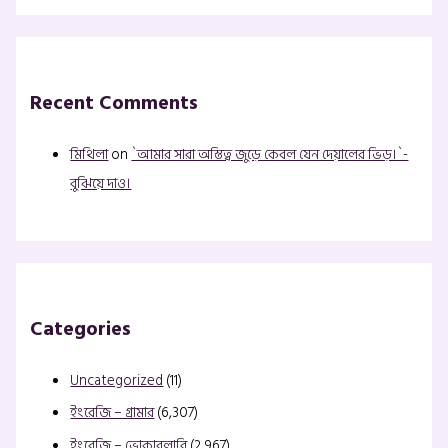
Recent Comments
মিথিলা
on
`আমার সারা অস্তিত্ব জুড়ে কেবল যেন দেয়ালের ভিড়।`-
বুঝিয়ে দাও।
Categories
Uncategorized
(11)
ইংরেজি – গ্রামার
(6,307)
ইংরেজি – ভোকাবুলারি
(2,967)