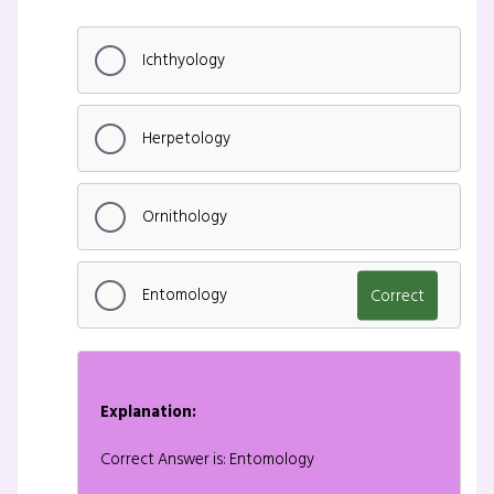
Ichthyology
Herpetology
Ornithology
Entomology
Correct
Explanation:
Correct Answer is: Entomology