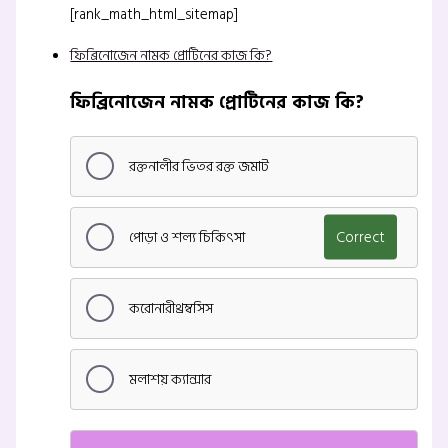
[rank_math_html_sitemap]
ফিব্রিনোজেন নামক প্রোটিনের কাজ কি?
ফিব্রিনোজেন নামক প্রোটিনের কাজ কি?
রক্তনালীর ভিতর রক্ত জমাট
পোড়া ও শল্য চিকিৎসা
Correct
করোনারীথ্রম্বসিস
মলাশয় ক্যান্সার