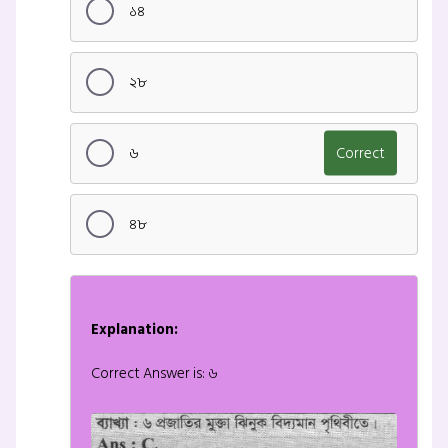
১৪
২৮
৬
Correct
৪৮
Explanation:
Correct Answer is: ৬