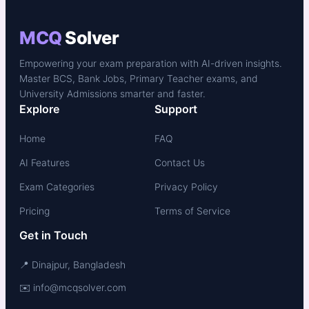
MCQ
Solver
Empowering your exam preparation with AI-driven insights.
Master BCS, Bank Jobs, Primary Teacher exams, and
University Admissions smarter and faster.
Explore
Support
Home
FAQ
AI Features
Contact Us
Exam Categories
Privacy Policy
Pricing
Terms of Service
Get in Touch
📍 Dinajpur, Bangladesh
✉️ info@mcqsolver.com