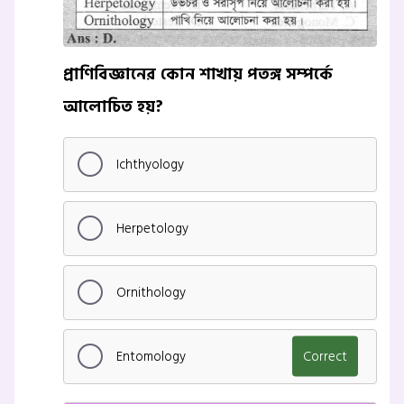
প্রাণিবিজ্ঞানের কোন শাখায় পতঙ্গ সম্পর্কে
আলোচিত হয়?
Ichthyology
Herpetology
Ornithology
Entomology
Correct