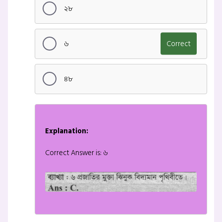
২৮
৬
Correct
৪৮
Explanation:
Correct Answer is: ৬