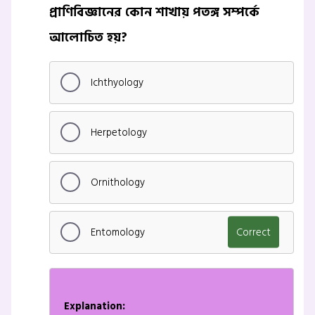
প্রাণিবিজ্ঞানের কোন শাখায় পতঙ্গ সম্পর্কে
আলোচিত হয়?
Ichthyology
Herpetology
Ornithology
Entomology
Correct
Explanation: