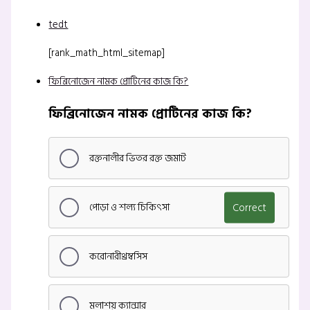
tedt
[rank_math_html_sitemap]
ফিব্রিনোজেন নামক প্রোটিনের কাজ কি?
ফিব্রিনোজেন নামক প্রোটিনের কাজ কি?
রক্তনালীর ভিতর রক্ত জমাট
পোড়া ও শল্য চিকিৎসা
Correct
করোনারীথ্রম্বসিস
মলাশয় ক্যান্সার