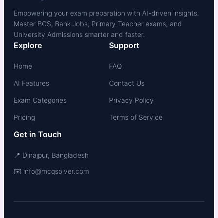
Empowering your exam preparation with AI-driven insights.
Master BCS, Bank Jobs, Primary Teacher exams, and
University Admissions smarter and faster.
Explore
Support
Home
FAQ
AI Features
Contact Us
Exam Categories
Privacy Policy
Pricing
Terms of Service
Get in Touch
📍 Dinajpur, Bangladesh
✉️ info@mcqsolver.com